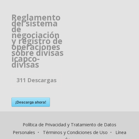
Reglamento
del sistema
de
negociación
y registro de
operaciones
sobre divisas
icapco-
divisas
311
Descargas
¡Descarga ahora!
Política de Privacidad y Tratamiento de Datos
Personales
•
Términos y Condiciones de Uso
•
Línea