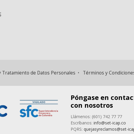
s
d y Tratamiento de Datos Personales
•
Términos y Condicione
Póngase en contac
con nosotros
Llámenos: (601) 742 77 77
Escríbanos:
info@set-icap.co
PQRS:
quejasyreclamos@set-ica