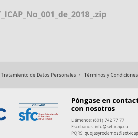
_ICAP_No_001_de_2018_.zip
 y Tratamiento de Datos Personales
•
Términos y Condiciones
Póngase en contac
con nosotros
Llámenos: (601) 742 77 77
Escríbanos:
info@set-icap.co
PQRS:
quejasyreclamos@set-icap