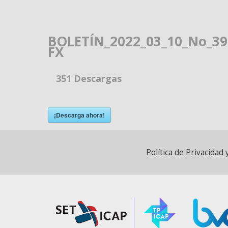
BOLETÍN_2022_03_10_No_3
FX
351
Descargas
¡Descarga ahora!
Política de Privacida