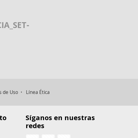
IA_SET-
s de Uso
•
Línea Ética
to
Síganos en nuestras
redes