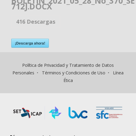
BOLETÍN_2021_05_28_No_370_S
712J.DOCX
416
Descargas
¡Descarga ahora!
Política de Privacidad y Tratamiento de Datos
Personales
•
Términos y Condiciones de Uso
•
Línea
Ética