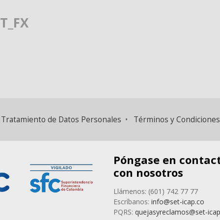
ET_FX
 y Tratamiento de Datos Personales
•
Términos y Condiciones
Póngase en contac
con nosotros
Llámenos: (601) 742 77 77
Escríbanos:
info@set-icap.co
PQRS:
quejasyreclamos@set-icap