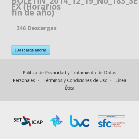
BOLETIN_2014_12_19_No_183_SE
FX (Horarios
fin de año)
346
Descargas
¡Descarga ahora!
Política de Privacidad y Tratamiento de Datos
Personales
•
Términos y Condiciones de Uso
•
Línea
Ética