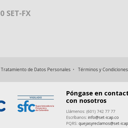
0 SET-FX
 y Tratamiento de Datos Personales
•
Términos y Condiciones
Póngase en contac
con nosotros
Llámenos: (601) 742 77 77
Escríbanos:
info@set-icap.co
PQRS:
quejasyreclamos@set-icap