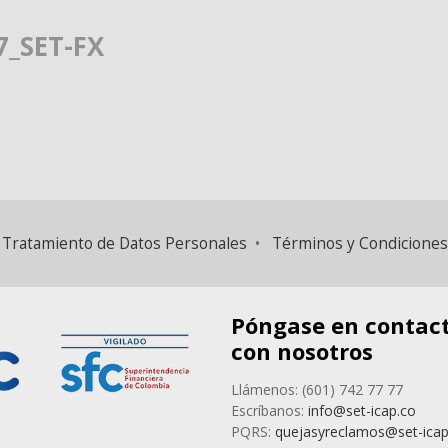
7_SET-FX
 y Tratamiento de Datos Personales
•
Términos y Condiciones
Póngase en contac
con nosotros
Llámenos: (601) 742 77 77
Escríbanos:
info@set-icap.co
PQRS:
quejasyreclamos@set-icap