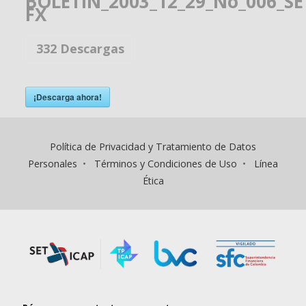
BOLETIN_2003_12_29_No_006_SE
FX
332
Descargas
¡Descarga ahora!
Política de Privacidad y Tratamiento de Datos
Personales
•
Términos y Condiciones de Uso
•
Línea
Ética