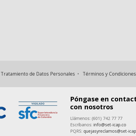
B
 y Tratamiento de Datos Personales
•
Términos y Condiciones
Póngase en contac
con nosotros
Llámenos: (601) 742 77 77
Escríbanos:
info@set-icap.co
PQRS:
quejasyreclamos@set-icap