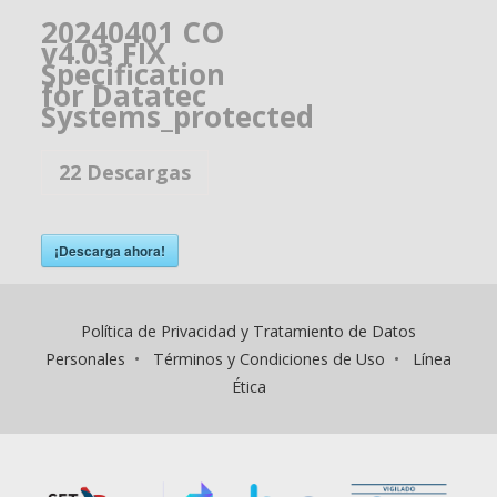
20240401 CO
v4.03 FIX
Specification
for Datatec
Systems_protected
22
Descargas
¡Descarga ahora!
Política de Privacidad y Tratamiento de Datos
Personales
•
Términos y Condiciones de Uso
•
Línea
Ética